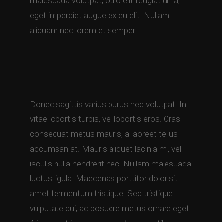
malesuada volutpat, odio elit feugiat urna,
eget imperdiet augue ex eu elit. Nullam
aliquam nec lorem et semper.
Donec sagittis varius purus nec volutpat. In
vitae lobortis turpis, vel lobortis eros. Cras
consequat metus mauris, a laoreet tellus
accumsan at. Mauris aliquet lacinia mi, vel
iaculis nulla hendrerit nec. Nullam malesuada
luctus ligula. Maecenas porttitor dolor sit
amet fermentum tristique. Sed tristique
vulputate dui, ac posuere metus ornare eget.