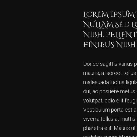
LOREM IPSUM 
NULLAM SED L
NIBH. PELLEN
FINIBUS NIBH
Donec sagittis varius p
mauris, a laoreet tellus
malesuada luctus ligula
dui, ac posuere metus
volutpat, odio elit feu
Vestibulum porta est ac
viverra tellus at matti
pharetra elit. Mauris ut 