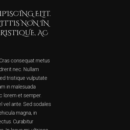
PISCING ELIT.
ITTIS NON IN
RISTIQUE, AC
os. Cras consequat metus
ndrerit nec. Nullam
ed tristique vulputate
uam in malesuada
nec lorem et semper.
el vel ante. Sed sodales
vehicula magna, in
lectus. Curabitur