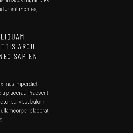
s. In lacus mi, ultrices
arturient montes,
ALIQUAM
ITTIS ARCU
 NEC SAPIEN
maximus imperdiet
x a placerat. Praesent
tetur eu. Vestibulum
r ullamcorper placerat.
s.