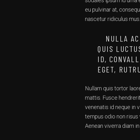
sodales ipsum id urna ef
eu pulvinar at, conseq
nascetur ridiculus mus
NULLA AC
QUIS LUCTU
ID, CONVAL
EGET, RUTR
Nullam quis tortor lao
mattis. Fusce hendrerit
venenatis id neque in v
tempus odio non risus v
Aenean viverra diam i