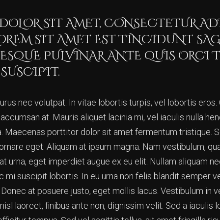
DOLOR SIT AMET, CONSECTETUR ADI
OREM SIT AMET EST TINCIDUNT SAG
TESQUE PULVINAR ANTE QUIS ORCI T
 SUSCIPIT.
urus nec volutpat. In vitae lobortis turpis, vel lobortis er
 accumsan at. Mauris aliquet lacinia mi, vel iaculis nulla he
. Maecenas porttitor dolor sit amet fermentum tristique. S
 ornare eget. Aliquam at ipsum magna. Nam vestibulum, q
giat urna, eget imperdiet augue ex eu elit. Nullam aliquam 
 mi suscipit lobortis. In eu urna non felis blandit semper v
s. Donec at posuere justo, eget mollis lacus. Vestibulum in 
nisl laoreet, finibus ante non, dignissim velit. Sed a iaculis 