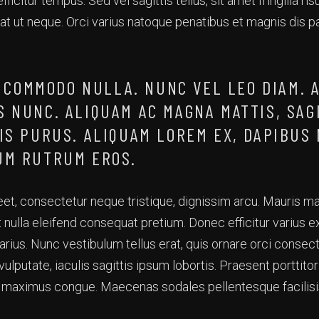
ficitur tempus. Sed vel sagittis tellus, sit amet fringilla risu
uat ut neque. Orci varius natoque penatibus et magnis dis p
.
 COMMODO NULLA. NUNC VEL LEO DIAM. 
S NUNC. ALIQUAM AC MAGNA MATTIS, SAG
LIS PURUS. ALIQUAM LOREM EX, DAPIBUS
UM RUTRUM EROS.
reet, consectetur neque tristique, dignissim arcu. Mauris 
 nulla eleifend consequat pretium. Donec efficitur varius e
arius. Nunc vestibulum tellus erat, quis ornare orci consec
ulputate, iaculis sagittis ipsum lobortis. Praesent porttito
n maximus congue. Maecenas sodales pellentesque facilisi